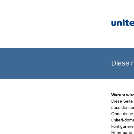
Diese n
Warum wird
Diese Seite 
dass die ne
Ohne diese 
united-doma
konfigurier
Homepage-B