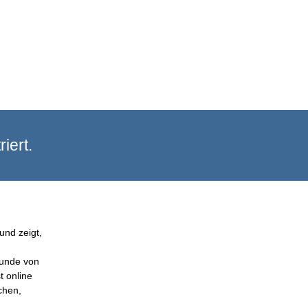
iert.
und zeigt,
Kunde von
t online
chen,